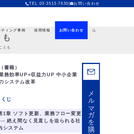
TEL:03-3513-7830
|
お問い合わせ
ルティング事例
採用情報
お問い合わせ
とも
ことも
（書籍）
業務効率UP+収益力UP 中小企業
のシステム改革
もくじ
第1章 ソフト更新、業務フロー変更
── 絶え間なく見直しを迫られる社
内システム