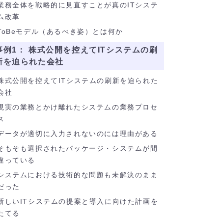
業務全体を戦略的に見直すことが真のITシステ
ム改革
ToBeモデル（あるべき姿）とは何か
事例1： 株式公開を控えてITシステムの刷
新を迫られた会社
株式公開を控えてITシステムの刷新を迫られた
会社
現実の業務とかけ離れたシステムの業務プロセ
ス
データが適切に入力されないのには理由がある
そもそも選択されたパッケージ・システムが間
違っている
システムにおける技術的な問題も未解決のまま
だった
新しいITシステムの提案と導入に向けた計画を
たてる