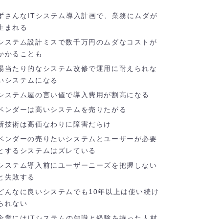
ずさんなITシステム導入計画で、業務にムダが
生まれる
システム設計ミスで数千万円のムダなコストが
かかることも
場当たり的なシステム改修で運用に耐えられな
いシステムになる
システム屋の言い値で導入費用が割高になる
ベンダーは高いシステムを売りたがる
新技術は高価なわりに障害だらけ
ベンダーの売りたいシステムとユーザーが必要
とするシステムはズレている
システム導入前にユーザーニーズを把握しない
と失敗する
どんなに良いシステムでも10年以上は使い続け
られない
企業にはITシステムの知識と経験を持った人材