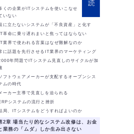
多くの企業がITシステムを使いこなせ
ていない
役に立たないシステムが「不良資産」と化す
IT革命に乗り遅れまいと焦ってはならない
IT業界で使われる言葉はなぜ難解なのか
常に話題を先行させるIT業界のマーケティング
2000年問題でITシステム見直しのサイクルが加
速
ソフトウェアメーカーが支配するオープンシス
テムの時代
メーカー主導で見直しを迫られる
ERPシステムの流行と挫折
結局、ITシステムをどうすればよいのか
第2章 場当たり的なシステム改修は、お金
と業務の「ムダ」しか生み出さない