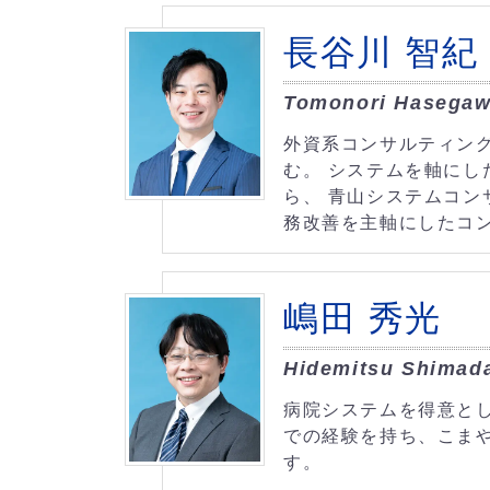
長谷川 智紀
Tomonori Hasega
外資系コンサルティン
む。 システムを軸に
ら、 青山システムコン
務改善を主軸にしたコ
嶋田 秀光
Hidemitsu Shimad
病院システムを得意と
での経験を持ち、こま
す。