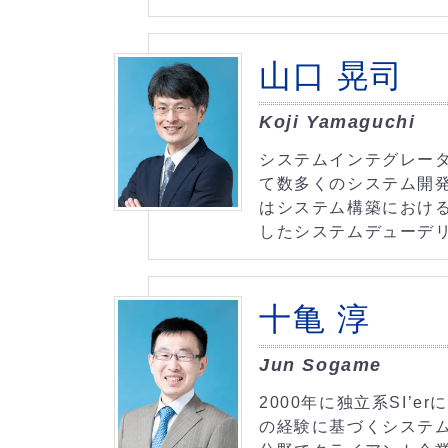
山口 晃司
Koji Yamaguchi
システムインテグレータ
て数多くのシステム開
はシステム構築におけ
したシステムデューデ
十亀 淳
Jun Sogame
2000年に独立系SI’
の経験に基づくシステ