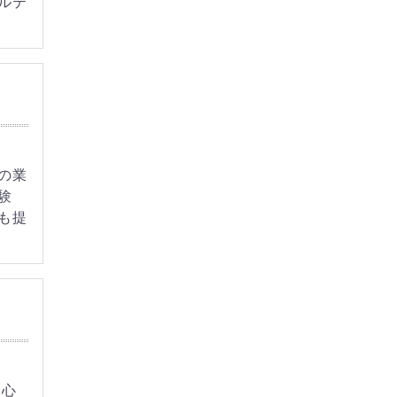
ルテ
の業
験
も提
中心