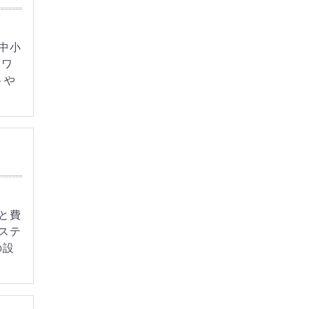
中小
トワ
トや
と費
ステ
の設