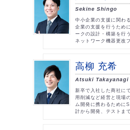
Sekine Shingo
中小企業の支援に関わ
企業の支援を行うため
ークの設計・構築を行
ネットワーク機器更改
高柳 充希
Atsuki Takayanagi
新卒で入社した商社に
用削減など経営と現場
ム開発に携わるためにS
計から開発、テストま