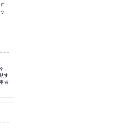
プロ
ーケ
る。
献す
用者