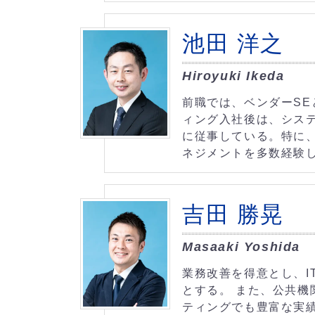
池田 洋之
Hiroyuki Ikeda
前職では、ベンダーSE
ィング入社後は、システ
に従事している。特に、
ネジメントを多数経験
吉田 勝晃
Masaaki Yoshida
業務改善を得意とし、I
とする。 また、公共
ティングでも豊富な実