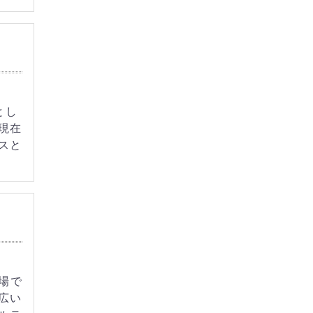
とし
現在
スと
現場で
広い