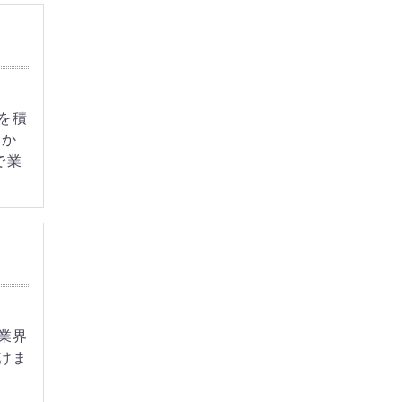
を積
いか
で業
業界
けま