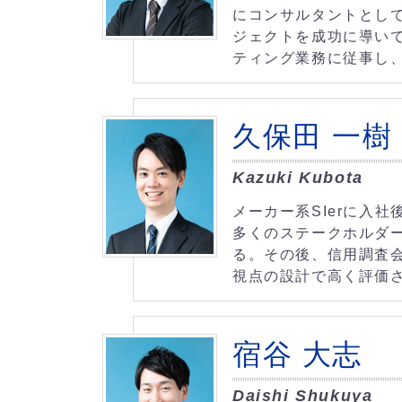
にコンサルタントとし
ジェクトを成功に導い
ティング業務に従事し
久保田 一樹
Kazuki Kubota
メーカー系SIerに入
多くのステークホルダ
る。その後、信用調査
視点の設計で高く評価さ
宿谷 大志
Daishi Shukuya