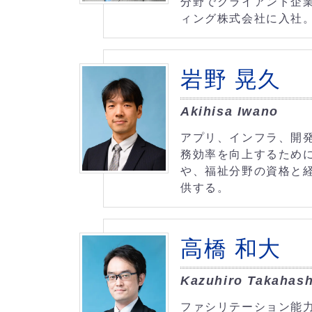
分野でクライアント企
ィング株式会社に入社。
岩野 晃久
Akihisa Iwano
アプリ、インフラ、開
務効率を向上するため
や、福祉分野の資格と
供する。
高橋 和大
Kazuhiro Takahash
ファシリテーション能