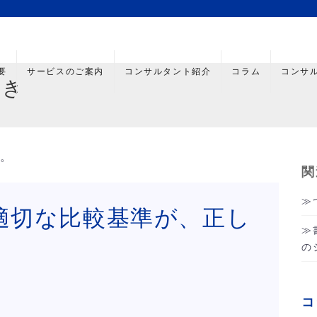
要
サービスのご案内
コンサルタント紹介
コラム
コンサ
やき
す。
関
適切な比較基準が、正し
の
コ