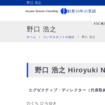
野口 浩之
創業30年の実績
ASC概
野口 浩之
ホーム
/
コンサルタントの紹介
/
野口 浩之
野口 浩之
Hiroyuki 
エグゼクティブ・ディレクター（代表取
のぐち ひろゆき