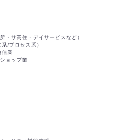
ー
業所・サ高住・デイサービスなど）
立系/プロセス系）
通信業
ツショップ業
業