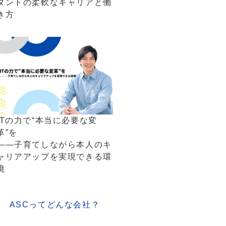
タントの柔軟なキャリアと働
き方
ITの力で“本当に必要な変
革”を
――子育てしながら本人のキ
ャリアアップを実現できる環
境
ASCってどんな会社？