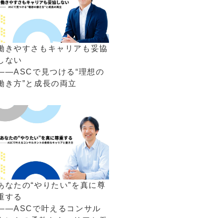
働きやすさもキャリアも妥協
しない
――ASCで見つける“理想の
働き方”と成長の両立
あなたの“やりたい”を真に尊
重する
――ASCで叶えるコンサル