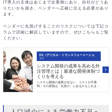
IT導入の主体はあくまで企業側にあり、自社がどうあ
りたいかを描き、ベンダーへ正確に伝える必要があり
ます。
ベンダーに丸投げすることのリスクについては下記コ
ラムで詳細に解説していますので、ぜひこちらもご覧
ください。
DX（デジタル・トランスフォーメーショ
ン）
システム開発の成果を高める外
注管理とは｜最適な開発体制づ
くりを考える
システム開発の成果が出ない、コストが不透
明…その原因は「丸投げ」にあるかもしれませ
ん。本記事では、丸投げのリスクやマネジメン
トの要点、経営課題を解決する強い開発体制の
作り方など、発注企業が主導権を握...
人口減少による労働力不足へ