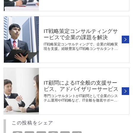
業機会の創出を支援します。DXの推進状況や
現状課題の分析および戦略立案に加えて、必要
に応じてシステムの選定や導入支援...
IT戦略策定コンサルティングサ
ービスで企業の課題を解決
IT戦略策定コンサルティングで、企業の戦略実
現を支援。経験豊富なIT戦略コンサルタント
が、経営戦略に基づくIT戦略の策定から実行ま
でを全面的にサポート。業務効率化や競争力強
化、新たなビジネス価値の創出を...
IT顧問によるIT全般の支援サー
ビス、アドバイザリーサービス
専門コンサルタントがIT顧問として企業のシス
テム運用やIT戦略など、IT全般を徹底サポー
ト。経営課題に応じた最適なIT活用法を提案
し、企業の成長を支援します。定期的なアドバ
イスで、IT戦略を見直しながら最適...
この投稿をシェア