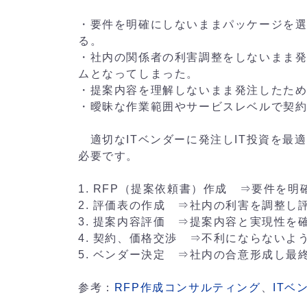
・要件を明確にしないままパッケージを
る。
・社内の関係者の利害調整をしないまま
ムとなってしまった。
・提案内容を理解しないまま発注したた
・曖昧な作業範囲やサービスレベルで契
適切なITベンダーに発注しIT投資を最
必要です。
1. RFP（提案依頼書）作成 ⇒要件を明
2. 評価表の作成 ⇒社内の利害を調整
3. 提案内容評価 ⇒提案内容と実現性を
4. 契約、価格交渉 ⇒不利にならないよ
5. ベンダー決定 ⇒社内の合意形成し最
参考：
RFP作成コンサルティング
、
ITベ