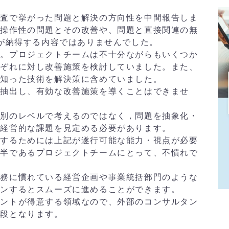
調査で挙がった問題と解決の方向性を中間報告しま
の操作性の問題とその改善や、問題と直接関連の無
長が納得する内容ではありませんでした。
た。プロジェクトチームは不十分ながらもいくつか
れぞれに対し改善施策を検討していました。また、
で知った技術を解決策に含めていました。
を抽出し、有効な改善施策を導くことはできませ
個別のレベルで考えるのではなく，問題を抽象化・
、経営的な課題を見定める必要があります。
案するためには上記が遂行可能な能力・視点が必要
大半であるプロジェクトチームにとって、不慣れで
業務に慣れている経営企画や事業統括部門のような
インするとスムーズに進めることができます。
タントが得意する領域なので、外部のコンサルタン
手段となります。