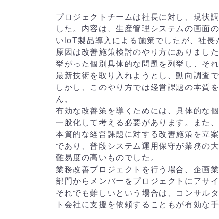
プロジェクトチームは社長に対し、現状
した。内容は、生産管理システムの画面
いIoT製品導入による施策でしたが、社
原因は改善施策検討のやり方にありまし
挙がった個別具体的な問題を列挙し、そ
最新技術を取り入れようとし、動向調査
しかし、このやり方では経営課題の本質
ん。
有効な改善策を導くためには、具体的な
一般化して考える必要があります。また
本質的な経営課題に対する改善施策を立
であり、普段システム運用保守が業務の
難易度の高いものでした。
業務改善プロジェクトを行う場合、企画
部門からメンバーをプロジェクトにアサ
それでも難しいという場合は、コンサル
ト会社に支援を依頼することもが有効な