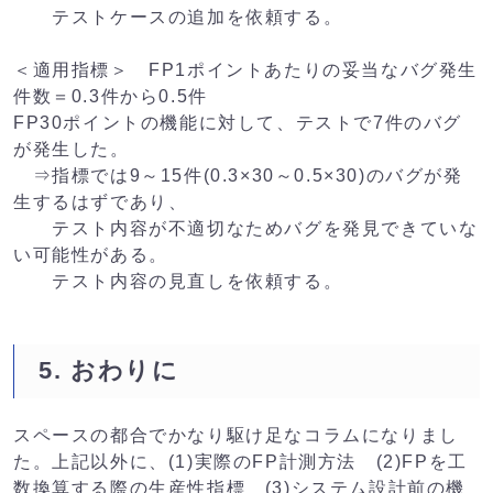
　　テストケースの追加を依頼する。

＜適用指標＞　FP1ポイントあたりの妥当なバグ発生
件数＝0.3件から0.5件

FP30ポイントの機能に対して、テストで7件のバグ
が発生した。

　⇒指標では9～15件(0.3×30～0.5×30)のバグが発
生するはずであり、

　　テスト内容が不適切なためバグを発見できていな
い可能性がある。

　　テスト内容の見直しを依頼する。
5. おわりに
スペースの都合でかなり駆け足なコラムになりまし
た。上記以外に、(1)実際のFP計測方法 (2)FPを工
数換算する際の生産性指標 (3)システム設計前の機