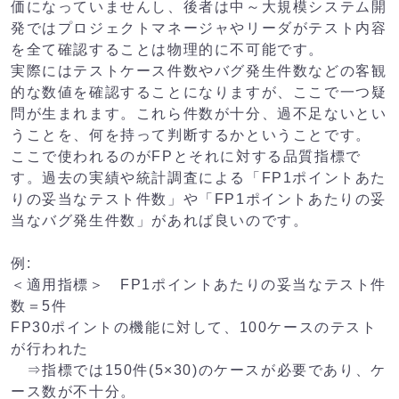
価になっていませんし、後者は中～大規模システム開
発ではプロジェクトマネージャやリーダがテスト内容
を全て確認することは物理的に不可能です。
実際にはテストケース件数やバグ発生件数などの客観
的な数値を確認することになりますが、ここで一つ疑
問が生まれます。これら件数が十分、過不足ないとい
うことを、何を持って判断するかということです。
ここで使われるのがFPとそれに対する品質指標で
す。過去の実績や統計調査による「FP1ポイントあた
りの妥当なテスト件数」や「FP1ポイントあたりの妥
当なバグ発生件数」があれば良いのです。
例:

＜適用指標＞　FP1ポイントあたりの妥当なテスト件
数＝5件

FP30ポイントの機能に対して、100ケースのテスト
が行われた

　⇒指標では150件(5×30)のケースが必要であり、ケ
ース数が不十分。
