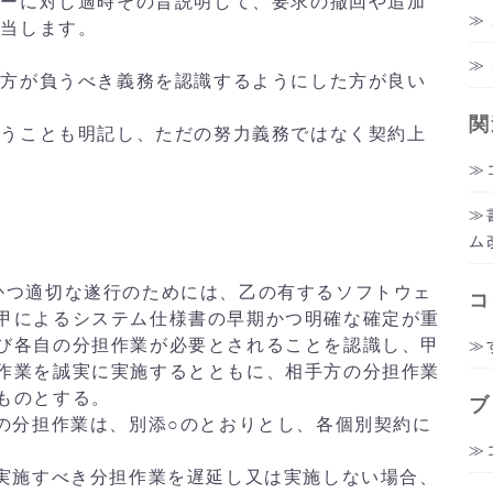
ザーに対し適時その旨説明して、要求の撤回や追加
該当します。
方が負うべき義務を認識するようにした方が良い
関
うことも明記し、ただの努力義務ではなく契約上
ム
かつ適切な遂行のためには、乙の有するソフトウェ
コ
甲によるシステム仕様書の早期かつ明確な確定が重
び各自の分担作業が必要とされることを認識し、甲
作業を誠実に実施するとともに、相手方の分担作業
ものとする。
ブ
自の分担作業は、別添○のとおりとし、各個別契約に
の実施すべき分担作業を遅延し又は実施しない場合、