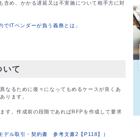
も含め、かかる遅延又は不実施について相手方に対
約でITベンダーが負う義務とは」
ついて
異なるために後々になってもめるケースが良くあ
があります。
ます。作成前の段階であればRFPを作成して要求
デル取引・契約書 参考文書2【P118】）