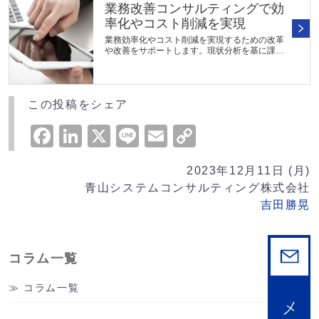
業務改善コンサルティングで効
率化やコスト削減を実現
業務効率化やコスト削減を実現するための改革
や改善をサポートします。現状分析を基に課題
を特定し、改善策の立案から実行までを一貫し
て支援。プロセスやルール、役割分担等の見直
しや最適化により、生産性向上...
この投稿をシェア
Facebook
LinkedIn
X
Line
Email
Copy
Link
2023年12月11日 (月)
青山システムコンサルティング株式会社
吉田勝晃
コラム一覧
コラム一覧