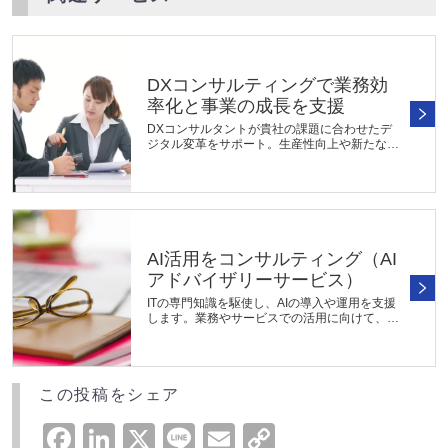
DXコンサルティングで業務効
率化と事業の成長を支援
DXコンサルタントが貴社の課題に合わせたデ
ジタル変革をサポート。生産性向上や新たな事
業機会の創出を支援します。DXの推進状況や
現状課題の分析および戦略立案に加えて、必要
に応じてシステムの選定や導入支援...
AI活用をコンサルティング（AI
アドバイザリーサービス）
ITの専門知識を駆使し、AIの導入や運用を支援
します。業務やサービスでの活用に向けて、AI
コンサルタントが現状の分析、課題解決の方
法、投資効果などを整理し、最適な導入計画を
立案。競争力を強化するAIコンサ...
この投稿をシェア
Facebook
LinkedIn
X
Line
Email
Copy