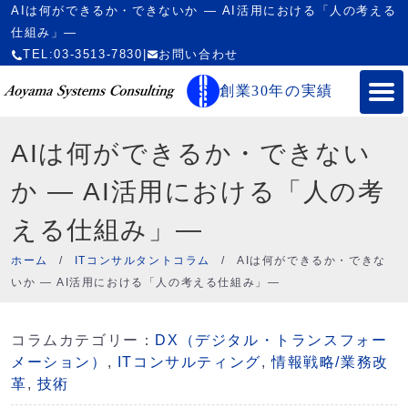
AIは何ができるか・できないか ― AI活用における「人の考える
仕組み」―
TEL:03-3513-7830
|
お問い合わせ
創業30年の実績
AIは何ができるか・できない
か ― AI活用における「人の考
える仕組み」―
ホーム
/
ITコンサルタントコラム
/
AIは何ができるか・できな
いか ― AI活用における「人の考える仕組み」―
コラムカテゴリー：
DX（デジタル・トランスフォー
メーション）
,
ITコンサルティング
,
情報戦略/業務改
革
,
技術