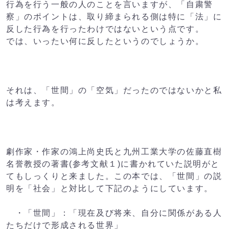
行為を行う一般の
人のことを言いますが、「自粛警
察」のポイントは、取り締ま
られる側は特に「法」に
反した行為を行ったわけではない
という点です。
では、いったい何に反したというのでしょうか。
それは、「世間」の「空気」だったのではないかと私
は考えます。
劇作家・作家の鴻上尚史氏と九州工業大学の佐藤直樹
名誉教授
の著書(参考文献１)に書かれていた説明がと
てもしっくりと
来ました。この本では、「世間」の説
明を「社会」と対比して
下記のようにしています。
・「世間」：「現在及び将来、自分に関係がある人
たちだけで
形成される世界」