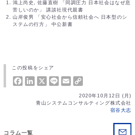
鴻上尚史, 佐藤直樹 「同調圧力 日本社会はなぜ息
苦しいのか」 講談社現代親書
山岸俊男 「安心社会から信頼社会へ 日本型のシ
ステムの行方」 中公新書
この投稿をシェア
Facebook
LinkedIn
X
Line
Email
Copy
Link
2020年10月12日 (月)
青山システムコンサルティング株式会社
宿谷大志
コラム一覧