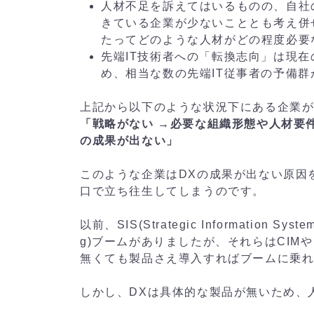
人材不足を訴えてはいるものの、自社
きている企業が少ないこととも考え併
たってどのような人材がどの程度必要
先端IT技術者への「転換志向」は現在
め、相当な数の先端IT従事者の予備
上記から以下のような状況下にある企業
「戦略がない →必要な組織形態や人材要件
の成果が出ない」
このような企業はDXの成果が出ない原因
口で立ち往生してしまうのです。
以前、SIS(Strategic Information Syst
g)ブームがありましたが、それらはCIM
無くても製品さえ導入すればブームに乗
しかし、DXは具体的な製品が無いため、