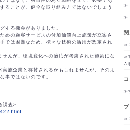
るのではなく、独自性のある戦略を立て、必要であ
援することが、健全な取り組み方ではないでしょう
ングする機会がありました。
関
るための顧客サービスの付加価値向上施策が立案さ
人手では困難なため、様々な技術の活用が想定され
ませんが、環境変化への適応が考慮された施策にな
。
ム
X実施企業と称賛されるかもしれませんが、そのよ
要な事ではないのです。
コ
る調査>
ブ
0422.html