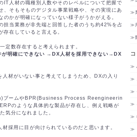
のIT人材の職種別人数やそのレベルについて把握で
せ、そもそものデジタル事業戦略や、その実現にあ
なのかが明確になっていない様子がうかがえる。
の担当業務が非先端と回答した者のうち約42%を占
群が存在していると言える。
が一定数存在すると考えられます。
コ
が明確にできない →DX人材を採用できない→DX
を人材がいない事と考えてしまうため、DXの入り
em)ブームやBPR(Business Process Reengineerin
やERPのような具体的な製品が存在し、例え戦略が
れた気分になれました。
人材採用に目が向けられているのだと思います。