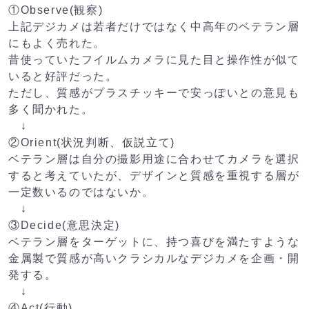
①Observe(観察)
上記デジカメは若者だけではなく中高年のベテラン層
にもよく売れた。
昔使っていたフイルムカメラに見た目と操作性が似て
いると好評だった。
ただし、質感がプラスチッキーで安っぽいとの意見も
多く聞かれた。
↓
②Orient(状況判断、仮説立て)
ベテラン層は自分の撮影用途に合わせてカメラを選択
すると考えていたが、デザインと質感を重視する層が
一定数いるのではないか。
↓
③Decide(意思決定)
ベテラン層をターゲットに、持つ喜びを満たすような
金属製で質感が高いクラシカルなデジカメを企画・開
発する。
↓
④Act(行動)