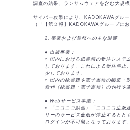
調査の結果、ランサムウェアを含む大規
サイバー攻撃により、KADOKAWAグ
（「【第２報】KADOKAWAグループに
2. 事業および業務への主な影響
● 出版事業：
○ 国内における紙書籍の受注システ
しております。これによる受注停止
少しております。
○ 国内の紙書籍や電子書籍の編集・
新刊（紙書籍・電子書籍）の刊行や
● Webサービス事業：
○ 「ニコニコ動画」「ニコニコ生放
リーのサービス全般が停止するとと
ログインが不可能となっております