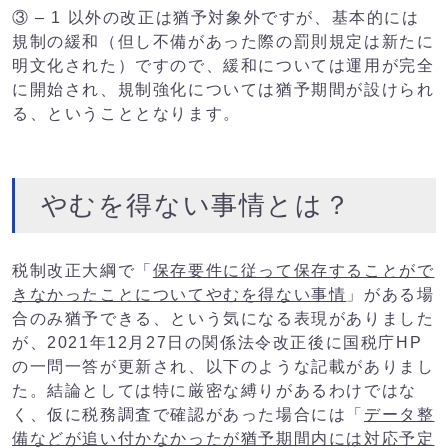
③ – 1 以外の改正は猶予対象外ですが、基本的には
規制の緩和（但し不備があった際の罰則規定は新たに
明文化された）ですので、
緩和については運用が完全
に開始され、規制強化については猶予期間が設けられ
る
、ということとなります。
やむを得ない事情とは？
税制改正大綱で「
保存要件に従って保存することがで
きなかったことについてやむを得ない事情
」がある場
合のみ猶予できる、という気になる表現がありました
が、2021年12月27日の関係法令改正後に国税庁HP
の一問一答が更新され、以下のような記載がありまし
た。結論としては特に厳密な縛りがあるわけではな
く、仮に税務調査で確認があった場合には
「
データ整
備などが追い付かなかったが猶予期間内には対応予定