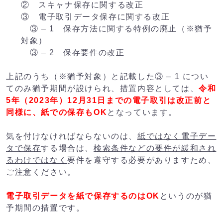
② スキャナ保存に関する改正
③ 電子取引データ保存に関する改正
③ – 1 保存方法に関する特例の廃止（※猶予
対象）
③ – 2 保存要件の改正
上記のうち（※猶予対象）と記載した③ – 1 につい
てのみ猶予期間が設けられ、措置内容としては、
令和
5年（2023年）12月31日までの電子取引は改正前と
同様に、紙での保存もOK
となっています。
気を付けなければならないのは、
紙ではなく電子デー
タで保存
する場合は、
検索条件などの要件が緩和され
るわけではなく
要件を遵守する必要がありますため、
ご注意ください。
電子取引データを紙で保存するのはOK
というのが猶
予期間の措置です。