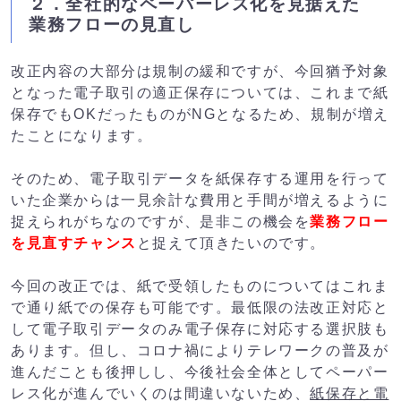
２．全社的なペーパーレス化を見据えた
業務フローの見直し
改正内容の大部分は規制の緩和ですが、今回猶予対象
となった電子取引の適正保存については、これまで紙
保存でもOKだったものがNGとなるため、規制が増え
たことになります。
そのため、電子取引データを紙保存する運用を行って
いた企業からは一見余計な費用と手間が増えるように
捉えられがちなのですが、是非この機会を
業務フロー
を見直すチャンス
と捉えて頂きたいのです。
今回の改正では、紙で受領したものについてはこれま
で通り紙での保存も可能です。最低限の法改正対応と
して電子取引データのみ電子保存に対応する選択肢も
あります。但し、コロナ禍によりテレワークの普及が
進んだことも後押しし、今後社会全体としてペーパー
レス化が進んでいくのは間違いないため、
紙保存と電