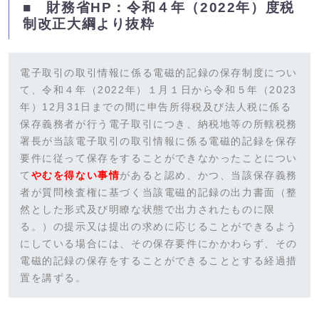
■ 財務省HP：令和４年（2022年）度税
制改正大綱より抜粋
電子取引の取引情報に係る電磁的記録の保存制度につい
て、令和４年（2022年）１月１日から令和５年（2023
年）12月31日までの間に申告所得税及び法人税に係る
保存義務者が行う電子取引につき、納税地等の所轄税務
署長が当該電子取引の取引情報に係る電磁的記録を保存
要件に従って保存をすることができなかったことについ
て
やむを得ない事情
があると認め、かつ、当該保存義務
者が質問検査権に基づく当該電磁的記録の出力書面（整
然とした形式及び明瞭な状態で出力されたものに限
る。）の提示又は提出の求めに応じることができるよう
にしている場合には、その保存要件にかかわらず、その
電磁的記録の保存をすることができることとする経過措
置を講ずる。