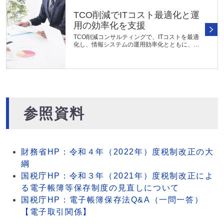
TCO削減でITコスト最適化と運
用の効率化を支援
TCO削減コンサルティングで、ITコストを最適
化し、情報システムの運用効率化とともに、投
資効果の最大化を支援します。IT資産を徹底分
析し、無駄を削減した効果的な運用モデルを提
案。業務効率化や収益性向上に繋...
参照資料
財務省HP：令和４年（2022年）度税制改正の大
綱
国税庁HP：令和３年（2021年）度税制改正によ
る電子帳簿等保存制度の見直しについて
国税庁HP：電子帳簿保存法Q&A（一問一答）
【電子取引関係】