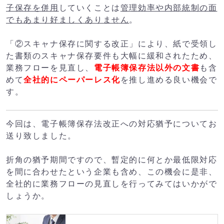
子保存を併用
していくことは
管理効率や内部統制の面
でもあまり好ましくありません
。
「②スキャナ保存に関する改正」により、紙で受領し
た書類のスキャナ保存要件も大幅に緩和されたため、
業務フローを見直し、
電子帳簿保存法以外の文書
も含
めて
全社的にペーパーレス化
を推し進める良い機会で
す。
今回は、電子帳簿保存法改正への対応猶予についてお
送り致しました。
折角の猶予期間ですので、暫定的に何とか最低限対応
を間に合わせたという企業も含め、この機会に是非、
全社的に業務フローの見直しを行ってみてはいかがで
しょうか。