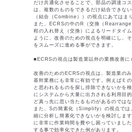
だけ共通化させることで、部品の調達コ
は、複数のものをできるだけ結合できない
（結合（Combine））の視点にあてはま
また、ECRSの中のR（交換（Rearra
程の入れ替え（交換）によるリードタイ
ように、改善のための視点を明確にし、
をスムーズに進める事ができます。
■ECRSの視点は製造業以外の業務改善に
改善のためのECRSの視点は、製造業の
基幹業務にも非常に有効です。例えばＥの排
と思われるものを探し排除できないかを
にシステムから大量に出力される利用目
ど真っ先に思い当たるものがあるのでは
また、Sの簡素化（Simplify）の視
細に分析し簡素化できないかを検討しま
に非常に作業時間を費やし困っていまし
する事で効率化できた例があります。