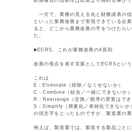
財務報告の信頼性は以前より高める事が
一方で、業務の見える化と財務諸表の信
といった業務改善まで実現できている企
ると、どこから業務改善の手をつけたら
た。
■ECRS、これが業務改善の4原則
改善の視点を表す言葉としてECRSとい
これは
E：Eliminate（排除／なくせないか）
C：Combine（結合／一緒にできないか
R：Rearrange（交換／順序の変更はで
S：Simplify（簡素化／単純化できないか
の頭文字をとったものですが、製造業の
例えば、製造業では、製造する製品ごと