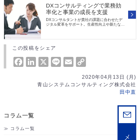
DXコンサルティングで業務効
率化と事業の成長を支援
DXコンサルタントが貴社の課題に合わせたデ
ジタル変革をサポート。生産性向上や新たな事
業機会の創出を支援します。DXの推進状況や
現状課題の分析および戦略立案に加えて、必要
に応じてシステムの選定や導入支援...
この投稿をシェア
Facebook
LinkedIn
X
Line
Email
Copy
Link
2020年04月13日 (月)
青山システムコンサルティング株式会社
田中直
コラム一覧
コラム一覧