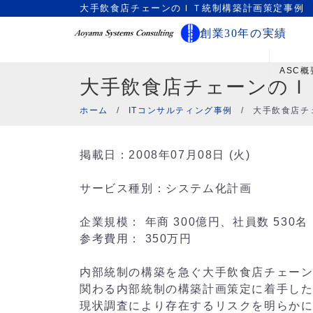
大手飲食店チェーンのＩＴ統制構築計画策定事例
創業30年の実績
ASC概
大手飲食店チェーンのＩ
ホーム
/
ITコンサルティング事例
/
大手飲食店チ
掲載日：2008年07月08日 (火)
サービス種別：システム化計画
企業規模： 年商 300億円、社員数 530名
参考費用： 350万円
内部統制の構築を急ぐ大手飲食店チェーン
関わる内部統制の構築計画策定に着手し
現状調査により存在するリスクを明らかに