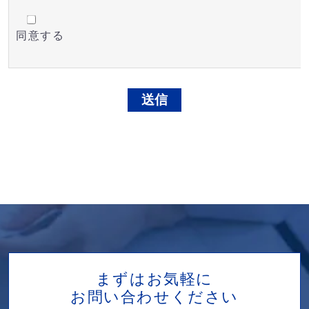
個人情報に関する法令、規範を遵守するととも
同意する
当社役員、従業員は個人情報保護方針をよく理
更に詳しい情報は
個人情報のお取り扱いについて
を
お客様がご送信された個人情報に関するお問合せ・
個人情報相談窓口：
青山システムコンサルティング株式会社
東京都新宿区箪笥町34番地 日交ビル9Ｆ
電話番号 03-3513-7830
まずはお気軽に
お問い合わせください