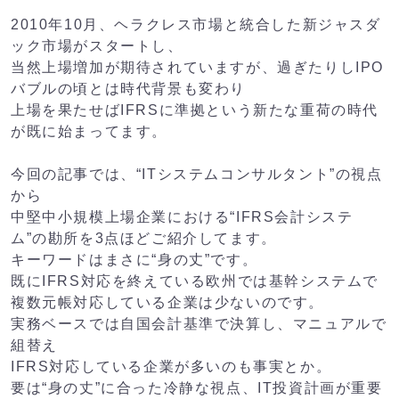
2010年10月、ヘラクレス市場と統合した新ジャスダ
ック市場がスタートし、
当然上場増加が期待されていますが、過ぎたりしIPO
バブルの頃とは時代背景も変わり
上場を果たせばIFRSに準拠という新たな重荷の時代
が既に始まってます。
今回の記事では、“ITシステムコンサルタント”の視点
から
中堅中小規模上場企業における“IFRS会計システ
ム”の勘所を3点ほどご紹介してます。
キーワードはまさに“身の丈”です。
既にIFRS対応を終えている欧州では基幹システムで
複数元帳対応している企業は少ないのです。
実務ベースでは自国会計基準で決算し、マニュアルで
組替え
IFRS対応している企業が多いのも事実とか。
要は“身の丈”に合った冷静な視点、IT投資計画が重要