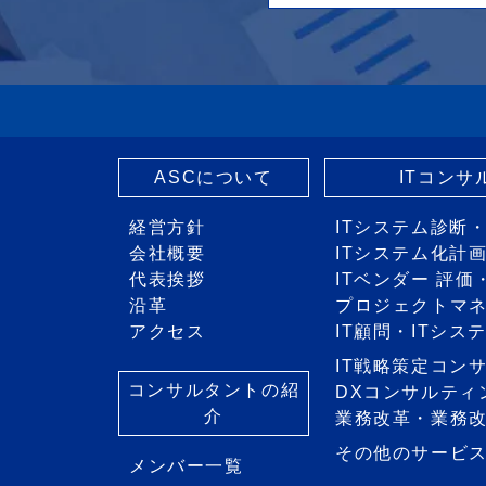
ASCについて
ITコン
経営方針
ITシステム診断
会社概要
ITシステム化計
代表挨拶
ITベンダー 評
沿革
プロジェクトマ
アクセス
IT顧問・ITシ
IT戦略策定コン
コンサルタントの紹
DXコンサルティ
介
業務改革・業務
その他のサービ
メンバー一覧