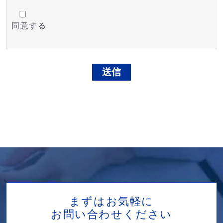
個人情報に関する法令、規範を遵守するととも
同意する
当社役員、従業員は個人情報保護方針をよく理
更に詳しい情報は
個人情報のお取り扱いについて
を
お客様がご送信された個人情報に関するお問合せ・
個人情報相談窓口：
青山システムコンサルティング株式会社
東京都新宿区箪笥町34番地 日交ビル9Ｆ
電話番号 03-3513-7830
まずはお気軽に
お問い合わせください